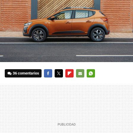
36 comentarios
FACEBOOK
TWITTER
FLIPBOARD
E-
WHATSAPP
MAIL