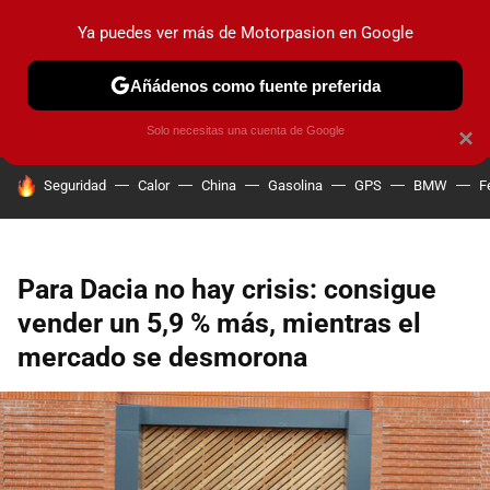
Ya puedes ver más de Motorpasion en Google
PRUEBAS
COCHES ELÉCTRICOS
OBSERVATORIO
F1
Añádenos como fuente preferida
Solo necesitas una cuenta de Google
×
HOY SE HABLA DE
Seguridad
Calor
China
Gasolina
GPS
BMW
F
Para Dacia no hay crisis: consigue
vender un 5,9 % más, mientras el
mercado se desmorona