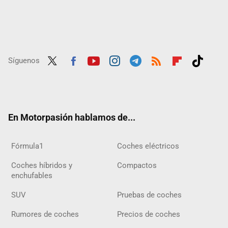
Síguenos
Twit
Fac
Yout
Inst
Tele
RSS
Flip
Tikt
ter
ebo
ube
agra
gra
boar
ok
ok
m
m
d
En Motorpasión hablamos de...
Fórmula1
Coches eléctricos
Coches híbridos y
Compactos
enchufables
SUV
Pruebas de coches
Rumores de coches
Precios de coches