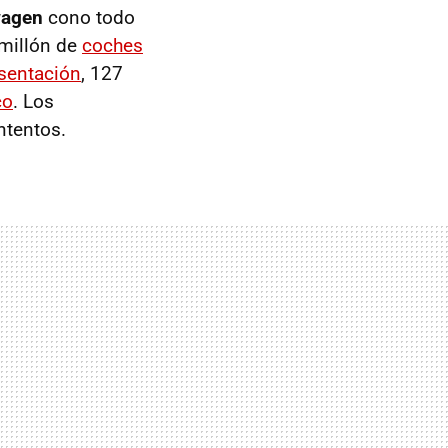
wagen
cono todo
 millón de
coches
esentación
, 127
co
. Los
ntentos.