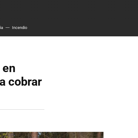
ña
Incendio
 en
a cobrar