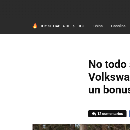
HOY SE HABLA DE
DGT
China
Gasolina
No todo 
Volkswag
un bonus
12 comentarios