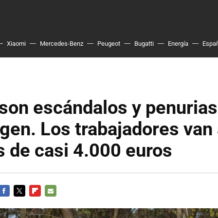
Xiaomi
Mercedes-Benz
Peugeot
Bugatti
Energía
Espa
son escándalos y penurias
en. Los trabajadores van 
 de casi 4.000 euros
FACEBOOK
TWITTER
FLIPBOARD
E-
MAIL