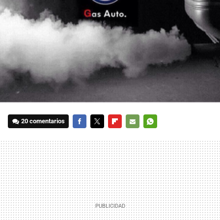
20 comentarios
FACEBOOK
TWITTER
FLIPBOARD
E-
WHATSAPP
MAIL