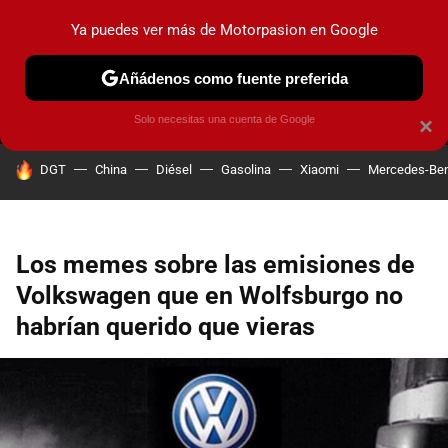
Ya puedes ver más de Motorpasion en Google
MENÚ
NUEVO
Añádenos como fuente preferida
PRUEBAS
COCHES ELÉCTRICOS
OBSERVATORIO
F1
Solo necesitas una cuenta de Google
×
HOY SE HABLA DE
DGT
China
Diésel
Gasolina
Xiaomi
Mercedes-Be
Los memes sobre las emisiones de
Volkswagen que en Wolfsburgo no
habrían querido que vieras