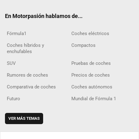
ter
ebo
ube
agra
gra
boar
ok
ok
m
m
d
En Motorpasión hablamos de...
Fórmula1
Coches eléctricos
Coches híbridos y
Compactos
enchufables
SUV
Pruebas de coches
Rumores de coches
Precios de coches
Comparativa de coches
Coches autónomos
Futuro
Mundial de Fórmula 1
VER MÁS TEMAS