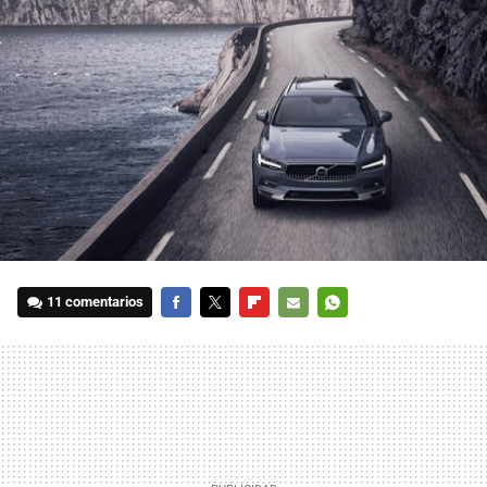
11 comentarios
FACEBOOK
TWITTER
FLIPBOARD
E-
WHATSAPP
MAIL