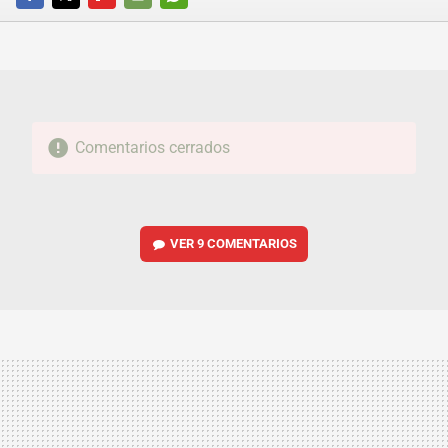
FACEBOOK
TWITTER
FLIPBOARD
E-
WHATSAPP
MAIL
Comentarios cerrados
VER
9 COMENTARIOS