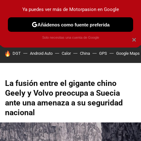
Ya puedes ver más de Motorpasion en Google
PRUEBAS
COCHES ELÉCTRICOS
OBSERVATORIO
F1
Añádenos como fuente preferida
Solo necesitas una cuenta de Google
×
HOY SE HABLA DE
DGT
Android Auto
Calor
China
GPS
Google Maps
La fusión entre el gigante chino
Geely y Volvo preocupa a Suecia
ante una amenaza a su seguridad
nacional