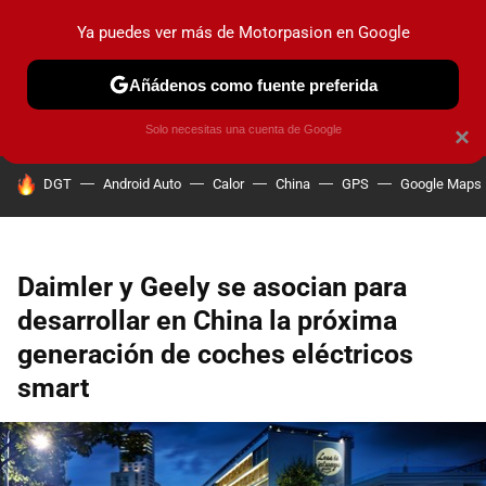
Ya puedes ver más de Motorpasion en Google
PRUEBAS
COCHES ELÉCTRICOS
OBSERVATORIO
F1
Añádenos como fuente preferida
Solo necesitas una cuenta de Google
×
HOY SE HABLA DE
DGT
Android Auto
Calor
China
GPS
Google Maps
Daimler y Geely se asocian para
desarrollar en China la próxima
generación de coches eléctricos
smart