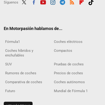
Síguenos
Twit
Fac
Yout
Inst
Tele
RSS
Flip
Tikt
ter
ebo
ube
agra
gra
boar
ok
ok
m
m
d
En Motorpasión hablamos de...
Fórmula1
Coches eléctricos
Coches híbridos y
Compactos
enchufables
SUV
Pruebas de coches
Rumores de coches
Precios de coches
Comparativa de coches
Coches autónomos
Futuro
Mundial de Fórmula 1