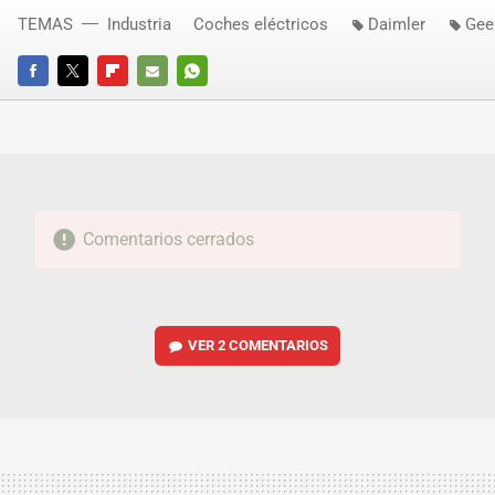
TEMAS
Industria
Coches eléctricos
Daimler
Gee
FACEBOOK
TWITTER
FLIPBOARD
E-
WHATSAPP
MAIL
Comentarios cerrados
VER
2 COMENTARIOS