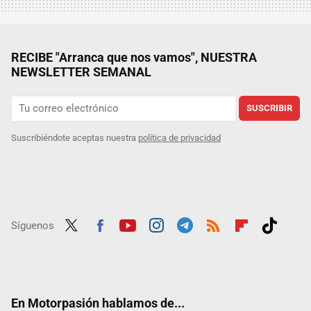
RECIBE "Arranca que nos vamos", NUESTRA
NEWSLETTER SEMANAL
SUSCRIBIR
Suscribiéndote aceptas nuestra
política de privacidad
Síguenos
Twit
Fac
Yout
Inst
Tele
RSS
Flip
Tikt
ter
ebo
ube
agra
gra
boar
ok
ok
m
m
d
En Motorpasión hablamos de...