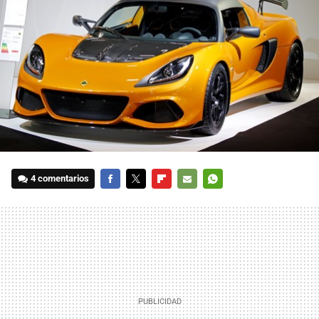
4 comentarios
FACEBOOK
TWITTER
FLIPBOARD
E-
WHATSAPP
MAIL