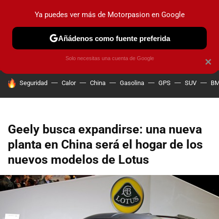
Ya puedes ver más de Motorpasion en Google
PRUEBAS
COCHES ELÉCTRICOS
OBSERVATORIO
F1
Añádenos como fuente preferida
Solo necesitas una cuenta de Google
×
HOY SE HABLA DE
Seguridad
Calor
China
Gasolina
GPS
SUV
B
Geely busca expandirse: una nueva
planta en China será el hogar de los
nuevos modelos de Lotus