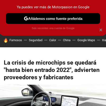
Ya puedes ver más de Motorpasion en Google
PRUEBAS
COCHES ELÉCTRICOS
OBSERVATORIO
F1
Añádenos como fuente preferida
Solo necesitas una cuenta de Google
×
HOY SE HABLA DE
Famosos
Seguridad
Calor
China
Google Maps
Xi
La crisis de microchips se quedará
"hasta bien entrado 2022", advierten
proveedores y fabricantes