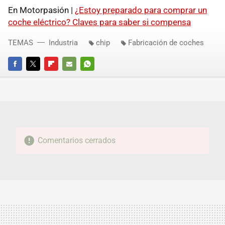
En Motorpasión |
¿Estoy preparado para comprar un
coche eléctrico? Claves para saber si compensa
TEMAS
Industria
chip
Fabricación de coches
FACEBOOK
TWITTER
FLIPBOARD
E-
WHATSAPP
MAIL
Comentarios cerrados