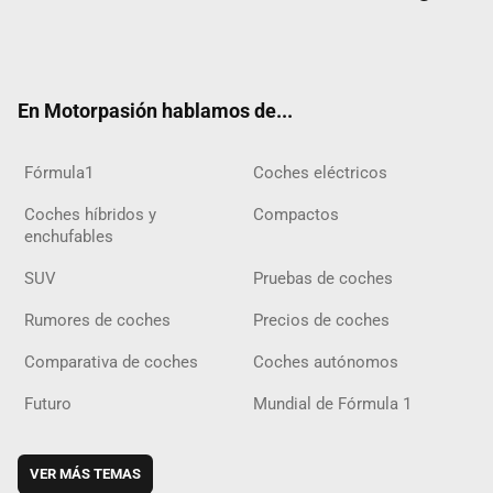
Twit
Fac
Yout
Inst
Tele
RSS
Flip
Tikt
ter
ebo
ube
agra
gra
boar
ok
ok
m
m
d
En Motorpasión hablamos de...
Fórmula1
Coches eléctricos
Coches híbridos y
Compactos
enchufables
SUV
Pruebas de coches
Rumores de coches
Precios de coches
Comparativa de coches
Coches autónomos
Futuro
Mundial de Fórmula 1
VER MÁS TEMAS