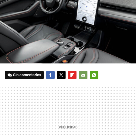
Sin comentarios
FACEBOOK
TWITTER
FLIPBOARD
E-
WHATSAPP
MAIL