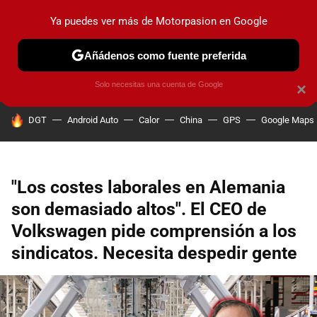
Ya puedes ver más de Motorpasion en Google
PRUEBAS
COCHES ELÉCTRICOS
OBSERVATORIO
F1
Añádenos como fuente preferida
Solo necesitas una cuenta de Google
×
HOY SE HABLA DE
DGT
Android Auto
Calor
China
GPS
Google Maps
"Los costes laborales en Alemania
son demasiado altos". El CEO de
Volkswagen pide comprensión a los
sindicatos. Necesita despedir gente