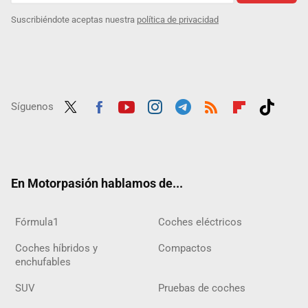
Suscribiéndote aceptas nuestra
política de privacidad
Síguenos
Twit
Fac
Yout
Inst
Tele
RSS
Flip
Tikt
ter
ebo
ube
agra
gra
boar
ok
ok
m
m
d
En Motorpasión hablamos de...
Fórmula1
Coches eléctricos
Coches híbridos y
Compactos
enchufables
SUV
Pruebas de coches