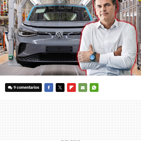
9 comentarios
FACEBOOK
TWITTER
FLIPBOARD
E-
WHATSAPP
MAIL