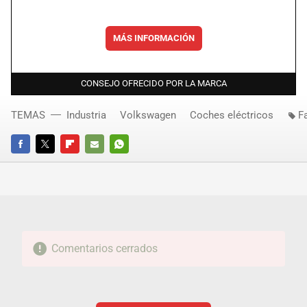
MÁS INFORMACIÓN
CONSEJO OFRECIDO POR LA MARCA
TEMAS
Industria
Volkswagen
Coches eléctricos
F
FACEBOOK
TWITTER
FLIPBOARD
E-
WHATSAPP
MAIL
Comentarios cerrados