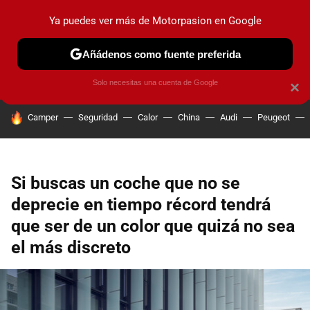
Ya puedes ver más de Motorpasion en Google
PRUEBAS
COCHES ELÉCTRICOS
OBSERVATORIO
F1
Añádenos como fuente preferida
Solo necesitas una cuenta de Google
×
HOY SE HABLA DE
Camper
Seguridad
Calor
China
Audi
Peugeot
Si buscas un coche que no se
deprecie en tiempo récord tendrá
que ser de un color que quizá no sea
el más discreto