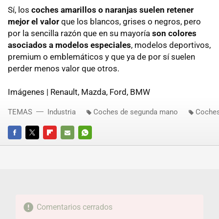
Sí, los
coches amarillos o naranjas suelen retener
mejor el valor
que los blancos, grises o negros, pero
por la sencilla razón que en su mayoría
son colores
asociados a modelos especiales
, modelos deportivos,
premium o emblemáticos y que ya de por sí suelen
perder menos valor que otros.
Imágenes | Renault, Mazda, Ford, BMW
TEMAS
Industria
Coches de segunda mano
Coches
FACEBOOK
TWITTER
FLIPBOARD
E-
WHATSAPP
MAIL
Comentarios cerrados