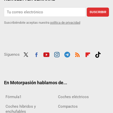
SUSCRIBIR
Suscribiéndote aceptas nuestra
política de privacidad
Síguenos
Twit
Fac
Yout
Inst
Tele
RSS
Flip
Tikt
ter
ebo
ube
agra
gra
boar
ok
ok
m
m
d
En Motorpasión hablamos de...
Fórmula1
Coches eléctricos
Coches híbridos y
Compactos
enchufables