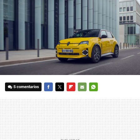
5 comentarios
FACEBOOK
TWITTER
FLIPBOARD
E-
WHATSAPP
MAIL