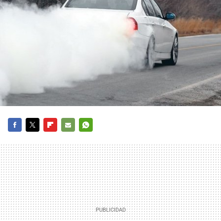
FACEBOOK
TWITTER
FLIPBOARD
E-
WHATSAPP
MAIL