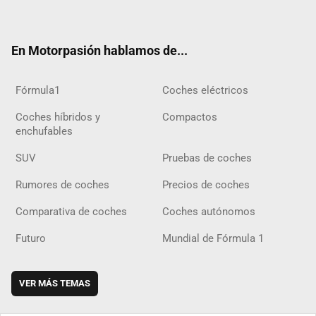
ter
ebo
ube
agra
gra
boar
ok
ok
m
m
d
En Motorpasión hablamos de...
Fórmula1
Coches eléctricos
Coches híbridos y
Compactos
enchufables
SUV
Pruebas de coches
Rumores de coches
Precios de coches
Comparativa de coches
Coches autónomos
Futuro
Mundial de Fórmula 1
VER MÁS TEMAS