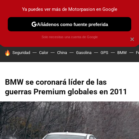
Ya puedes ver más de Motorpasion en Google
PRUEBAS
COCHES ELÉCTRICOS
OBSERVATORIO
F1
Añádenos como fuente preferida
Solo necesitas una cuenta de Google
×
HOY SE HABLA DE
Seguridad
Calor
China
Gasolina
GPS
BMW
F
BMW se coronará líder de las
guerras Premium globales en 2011