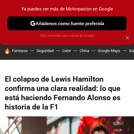
Ya puedes ver más de Motorpasion en Google
PRUEBAS
COCHES ELÉCTRICOS
OBSERVATORIO
F1
Añádenos como fuente preferida
Solo necesitas una cuenta de Google
×
HOY SE HABLA DE
Famosos
Seguridad
Calor
China
Google Maps
Xi
El colapso de Lewis Hamilton
confirma una clara realidad: lo que
está haciendo Fernando Alonso es
historia de la F1