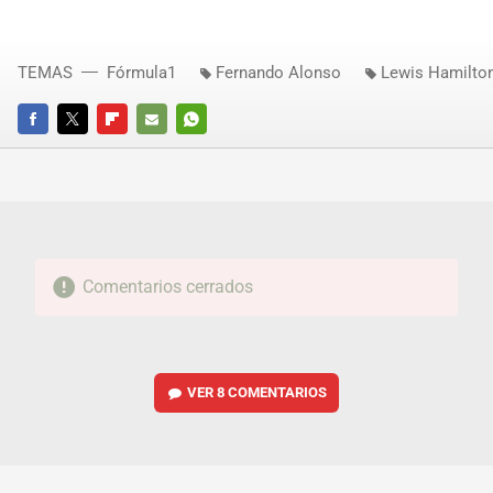
TEMAS
Fórmula1
Fernando Alonso
Lewis Hamilto
FACEBOOK
TWITTER
FLIPBOARD
E-
WHATSAPP
MAIL
Comentarios cerrados
VER
8 COMENTARIOS