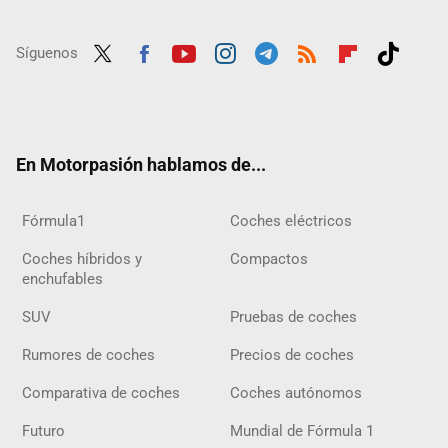
Síguenos
Twit
Fac
Yout
Inst
Tele
RSS
Flip
Tikt
ter
ebo
ube
agra
gra
boar
ok
ok
m
m
d
En Motorpasión hablamos de...
Fórmula1
Coches eléctricos
Coches híbridos y
Compactos
enchufables
SUV
Pruebas de coches
Rumores de coches
Precios de coches
Comparativa de coches
Coches autónomos
Futuro
Mundial de Fórmula 1