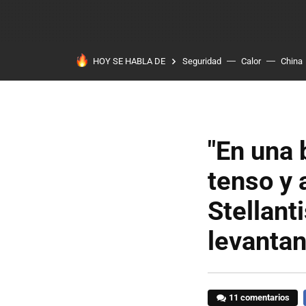
HOY SE HABLA DE
Seguridad
Calor
China
"En una 
tenso y 
Stellant
levantan
11 comentarios