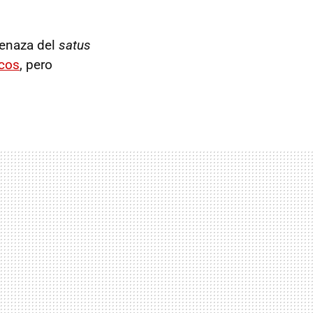
menaza del
satus
icos
, pero