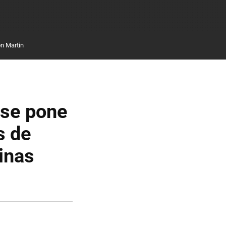
n Martin
 se pone
s de
hinas