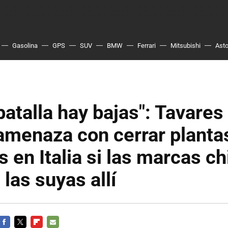
Gasolina
GPS
SUV
BMW
Ferrari
Mitsubishi
Asto
batalla hay bajas": Tavares
amenaza con cerrar planta
is en Italia si las marcas c
 las suyas allí