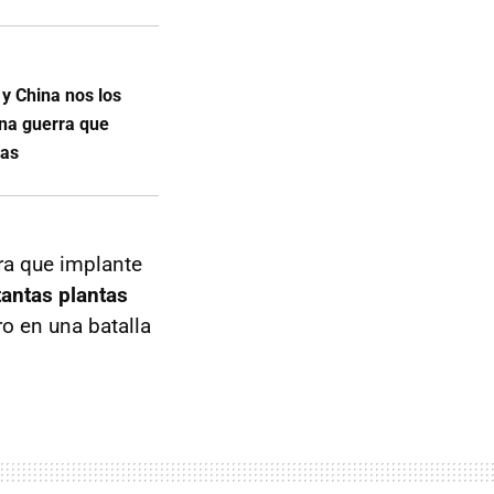
y China nos los
na guerra que
cas
ara que implante
antas plantas
ro en una batalla