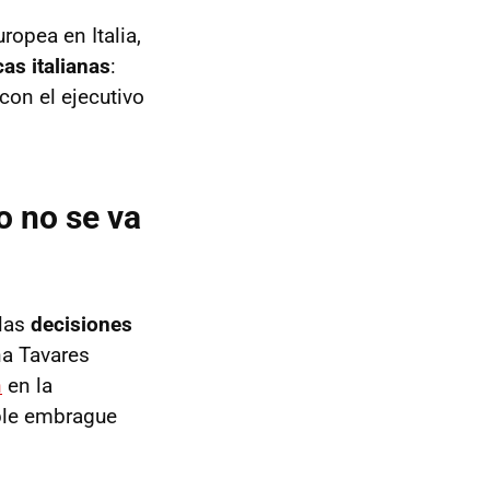
ropea en Italia,
as italianas
:
con el ejecutivo
o no se va
 las
decisiones
na Tavares
n
en la
oble embrague