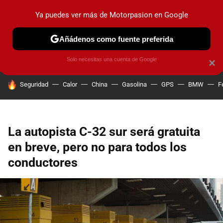
Ya puedes ver más de Motorpasion en Google
PRUEBAS
COCHES ELÉCTRICOS
OBSERVATORIO
F1
Añádenos como fuente preferida
Solo necesitas una cuenta de Google
×
HOY SE HABLA DE
Seguridad
Calor
China
Gasolina
GPS
BMW
F
La autopista C-32 sur será gratuita
en breve, pero no para todos los
conductores