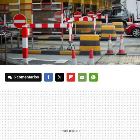
5 comentarios
FACEBOOK
TWITTER
FLIPBOARD
E-
WHATSAPP
MAIL