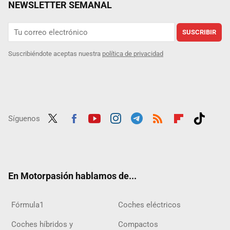
NEWSLETTER SEMANAL
SUSCRIBIR
Suscribiéndote aceptas nuestra
política de privacidad
Síguenos
Twit
Fac
Yout
Inst
Tele
RSS
Flip
Tikt
ter
ebo
ube
agra
gra
boar
ok
ok
m
m
d
En Motorpasión hablamos de...
Fórmula1
Coches eléctricos
Coches híbridos y
Compactos