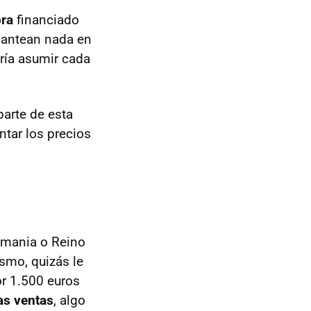
pra
financiado
lantean nada en
ría asumir cada
parte de esta
ntar los precios
emania o Reino
smo, quizás le
or 1.500 euros
as ventas
, algo