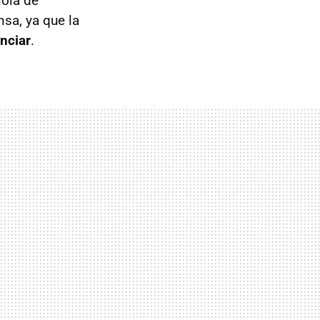
ola de
sa, ya que la
nciar
.