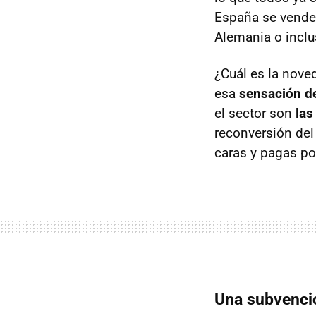
España se venden
Alemania o inclu
¿Cuál es la nove
esa
sensación d
el sector son
las
reconversión del
caras y pagas po
Una subvenció