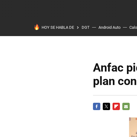
HOY SE HABLA DE
DGT
Android Auto
Calo
Anfac pi
plan con
FACEBOOK
TWITTER
FLIPBOARD
E-
MAIL