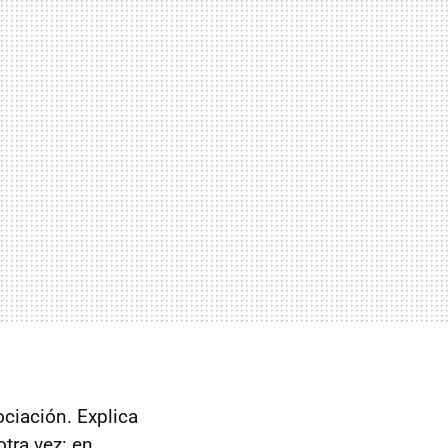
ociación. Explica
tra vez: en