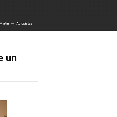
Martin
Autopistas
e un