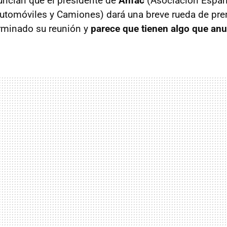
ncian que el presidente de
Anfac
(Asociación Españ
utomóviles y Camiones) dará una breve rueda de pren
rminado su reunión y
parece que tienen algo que anu