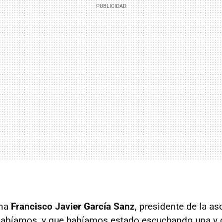
ena
Francisco Javier García Sanz
, presidente de la as
sabíamos, y que habíamos estado escuchando una y o