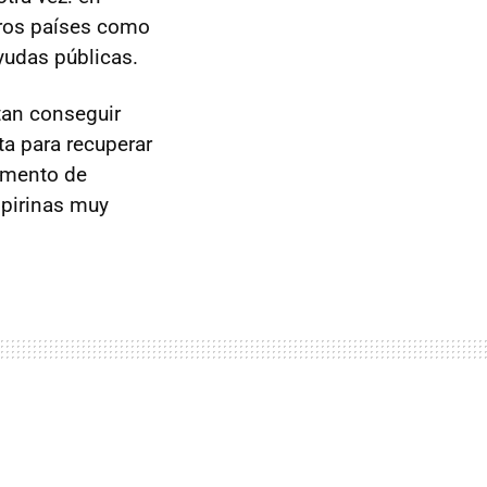
tros países como
yudas públicas.
tan conseguir
ta para recuperar
omento de
spirinas muy