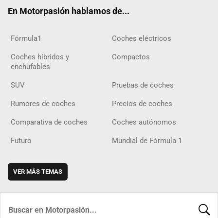
ok
m
m
d
En Motorpasión hablamos de...
Fórmula1
Coches eléctricos
Coches híbridos y
Compactos
enchufables
SUV
Pruebas de coches
Rumores de coches
Precios de coches
Comparativa de coches
Coches autónomos
Futuro
Mundial de Fórmula 1
VER MÁS TEMAS