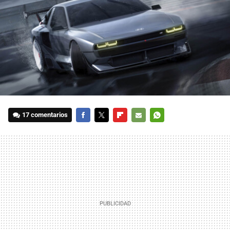
17 comentarios
FACEBOOK
TWITTER
FLIPBOARD
E-
WHATSAPP
MAIL