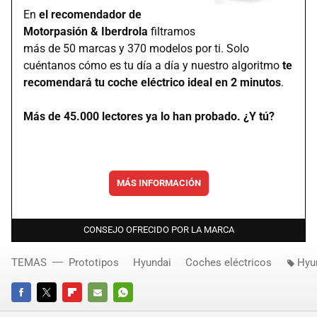
En
el recomendador de
Motorpasión & Iberdrola
filtramos
más de 50 marcas y 370 modelos por ti. Solo
cuéntanos cómo es tu día a día y nuestro algoritmo
te
recomendará tu coche eléctrico ideal en 2 minutos
.
Más de 45.000 lectores ya lo han probado. ¿Y tú?
MÁS INFORMACIÓN
CONSEJO OFRECIDO POR LA MARCA
TEMAS
Prototipos
Hyundai
Coches eléctricos
Hyu
FACEBOOK
TWITTER
FLIPBOARD
E-
WHATSAPP