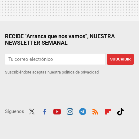
RECIBE "Arranca que nos vamos", NUESTRA
NEWSLETTER SEMANAL
SUSCRIBIR
Suscribiéndote aceptas nuestra
política de privacidad
Síguenos
Twit
Fac
Yout
Inst
Tele
RSS
Flip
Tikt
ter
ebo
ube
agra
gra
boar
ok