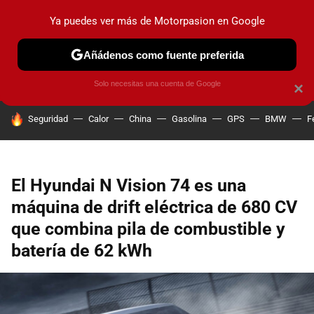
Ya puedes ver más de Motorpasion en Google
PRUEBAS
COCHES ELÉCTRICOS
OBSERVATORIO
F1
Añádenos como fuente preferida
Solo necesitas una cuenta de Google
×
HOY SE HABLA DE
Seguridad
Calor
China
Gasolina
GPS
BMW
F
El Hyundai N Vision 74 es una
máquina de drift eléctrica de 680 CV
que combina pila de combustible y
batería de 62 kWh