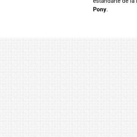
estandarte de la
Pony
.