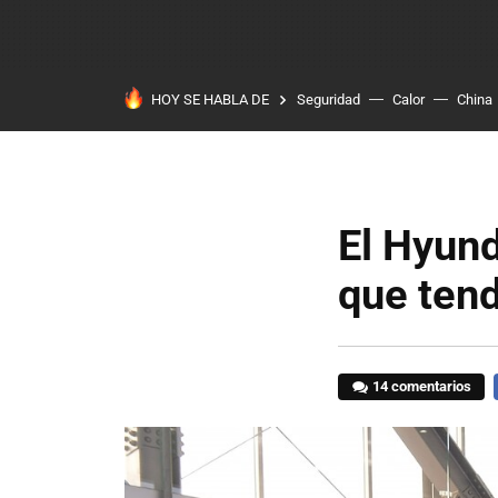
HOY SE HABLA DE
Seguridad
Calor
China
El Hyund
que tend
14 comentarios