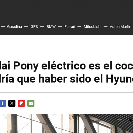
Gasolina
GPS
BMW
Ferrari
Mitsubishi
Aston Martin
ai Pony eléctrico es el coc
ría que haber sido el Hyun
FACEBOOK
TWITTER
FLIPBOARD
E-
MAIL