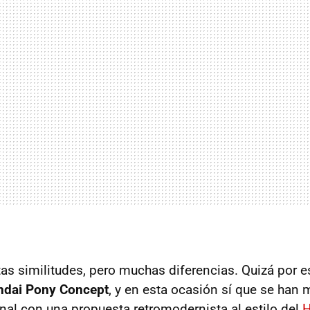
rtas similitudes, pero muchas diferencias. Quizá por 
ndai Pony Concept
, y en esta ocasión sí que se han 
inal con una propuesta retromodernista al estilo del
H