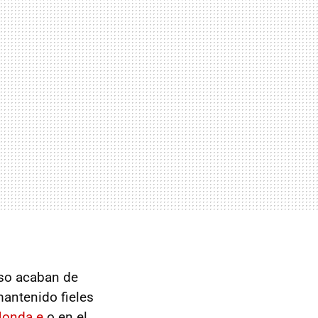
eso acaban de
mantenido fieles
onda e
o en el