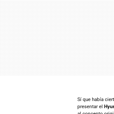
Sí que había cie
presentar el
Hyu
al concepto orig