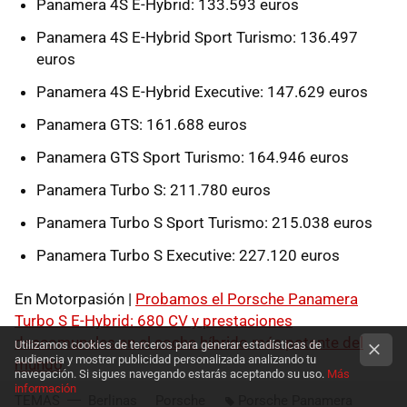
Panamera 4S E-Hybrid: 133.593 euros
Panamera 4S E-Hybrid Sport Turismo: 136.497
euros
Panamera 4S E-Hybrid Executive: 147.629 euros
Panamera GTS: 161.688 euros
Panamera GTS Sport Turismo: 164.946 euros
Panamera Turbo S: 211.780 euros
Panamera Turbo S Sport Turismo: 215.038 euros
Panamera Turbo S Executive: 227.120 euros
En Motorpasión |
Probamos el Porsche Panamera
Turbo S E-Hybrid: 680 CV y prestaciones
descomunales en el coche híbrido más potente del
Utilizamos cookies de terceros para generar estadísticas de
audiencia y mostrar publicidad personalizada analizando tu
mundo
;
navegación. Si sigues navegando estarás aceptando su uso.
Más
información
TEMAS
Berlinas
Porsche
Porsche Panamera