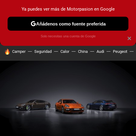
Ya puedes ver más de Motorpasion en Google
MENÚ
NUEVO
Añádenos como fuente preferida
PRUEBAS
COCHES ELÉCTRICOS
OBSERVATORIO
F1
Solo necesitas una cuenta de Google
×
HOY SE HABLA DE
Camper
Seguridad
Calor
China
Audi
Peugeot