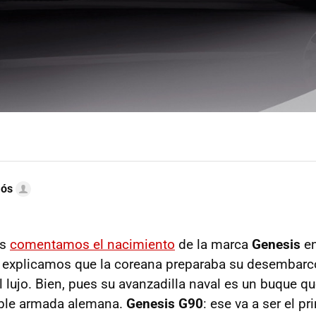
mós
ás
comentamos el nacimiento
de la marca
Genesis
en
, explicamos que la coreana preparaba su desembarc
lujo. Bien, pues su avanzadilla naval es un buque qu
ible armada alemana.
Genesis G90
: ese va a ser el p