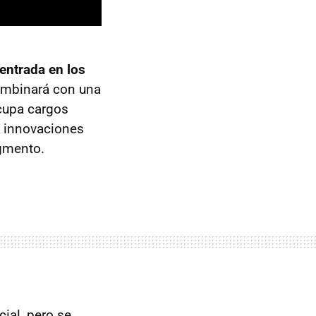
centrada en los
combinará con una
cupa cargos
e innovaciones
egmento.
ial, pero se