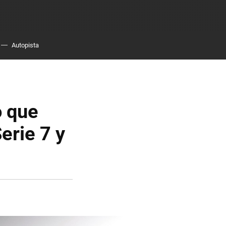
Autopista
o que
erie 7 y