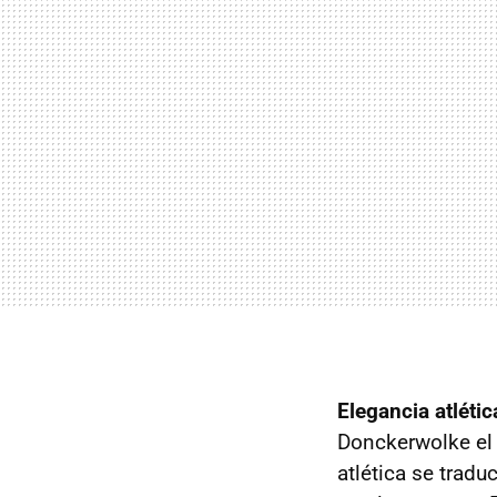
Elegancia atlétic
Donckerwolke el 
atlética se trad