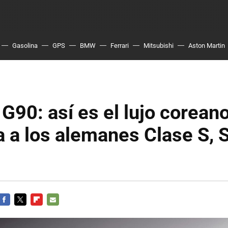
Gasolina
GPS
BMW
Ferrari
Mitsubishi
Aston Martin
G90: así es el lujo corean
a los alemanes Clase S, S
FACEBOOK
TWITTER
FLIPBOARD
E-
MAIL