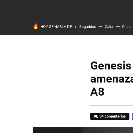
HOY SE HABLA DE
Seguridad
Calor
China
Genesis 
amenaza 
A8
34 comentarios