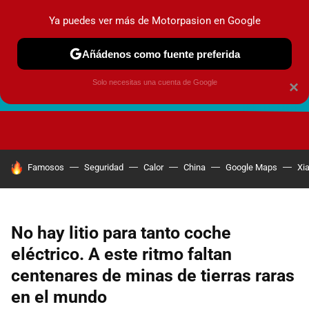
Ya puedes ver más de Motorpasion en Google
Añádenos como fuente preferida
Solo necesitas una cuenta de Google
×
FUTURO URBANO
EN MOVIMIENTO
ENERGÍA
SEGURI
HOY SE HABLA DE
Famosos
Seguridad
Calor
China
Google Maps
Xi
No hay litio para tanto coche
eléctrico. A este ritmo faltan
centenares de minas de tierras raras
en el mundo