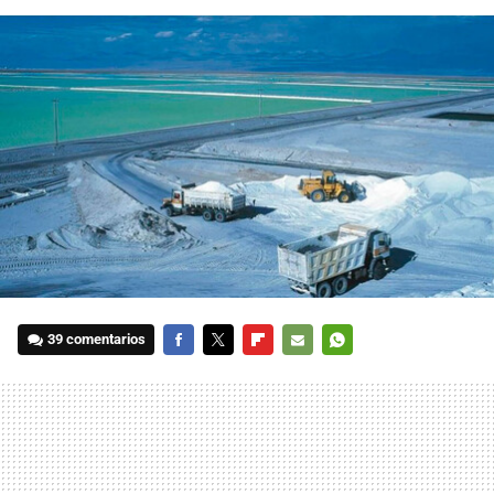
39 comentarios
FACEBOOK
TWITTER
FLIPBOARD
E-
WHATSAPP
MAIL