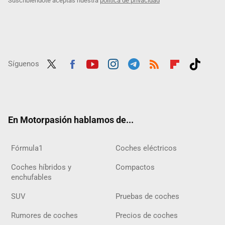
Suscribiéndote aceptas nuestra
política de privacidad
Síguenos
Twit
Fac
Yout
Inst
Tele
RSS
Flip
Tikt
ter
ebo
ube
agra
gra
boar
ok
ok
m
m
d
En Motorpasión hablamos de...
Fórmula1
Coches eléctricos
Coches híbridos y
Compactos
enchufables
SUV
Pruebas de coches
Rumores de coches
Precios de coches