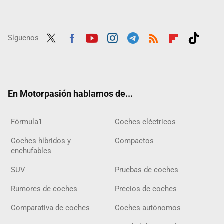
Síguenos
Twit
Fac
Yout
Inst
Tele
RSS
Flip
Tikt
ter
ebo
ube
agra
gra
boar
ok
ok
m
m
d
En Motorpasión hablamos de...
Fórmula1
Coches eléctricos
Coches híbridos y
Compactos
enchufables
SUV
Pruebas de coches
Rumores de coches
Precios de coches
Comparativa de coches
Coches autónomos