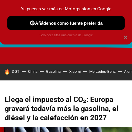
Ya puedes ver más de Motorpasion en Google
Añádenos como fuente preferida
Solo necesitas una cuenta de Google
×
FUTURO URBANO
EN MOVIMIENTO
ENERGÍA
SEGURI
HOY SE HABLA DE
DGT
China
Gasolina
Xiaomi
Mercedes-Benz
Alem
Llega el impuesto al CO₂: Europa
gravará todavía más la gasolina, el
diésel y la calefacción en 2027