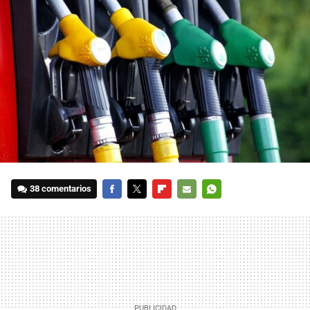
38 comentarios
FACEBOOK
TWITTER
FLIPBOARD
E-
WHATSAPP
MAIL