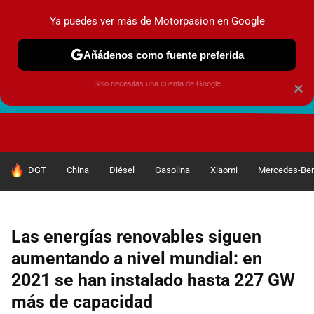
Ya puedes ver más de Motorpasion en Google
Añádenos como fuente preferida
Solo necesitas una cuenta de Google
×
FUTURO URBANO
EN MOVIMIENTO
ENERGÍA
SEGURI
HOY SE HABLA DE
DGT
China
Diésel
Gasolina
Xiaomi
Mercedes-Be
Las energías renovables siguen
aumentando a nivel mundial: en
2021 se han instalado hasta 227 GW
más de capacidad