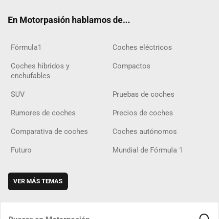
ok
m
m
d
En Motorpasión hablamos de...
Fórmula1
Coches eléctricos
Coches híbridos y
Compactos
enchufables
SUV
Pruebas de coches
Rumores de coches
Precios de coches
Comparativa de coches
Coches autónomos
Futuro
Mundial de Fórmula 1
VER MÁS TEMAS