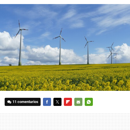
11 comentarios
FACEBOOK
TWITTER
FLIPBOARD
E-
WHATSAPP
MAIL