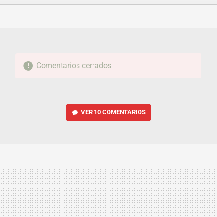
FACEBOOK
TWITTER
FLIPBOARD
E-
WHATSAPP
MAIL
Comentarios cerrados
VER
10 COMENTARIOS