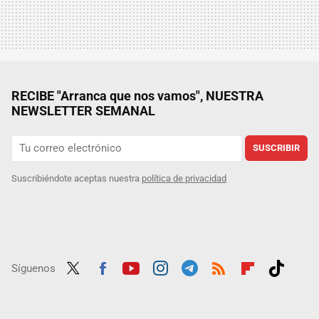
RECIBE "Arranca que nos vamos", NUESTRA
NEWSLETTER SEMANAL
SUSCRIBIR
Suscribiéndote aceptas nuestra
política de privacidad
Síguenos
Twit
Fac
Yout
Inst
Tele
RSS
Flip
Tikt
ter
ebo
ube
agra
gra
boar
ok