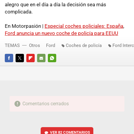
alegro que en el día a día la decisión sea más
complicada.
En Motorpasión |
Especial coches policiales: España
,
Ford anuncia un nuevo coche de policía para EEUU
TEMAS
Otros
Ford
Coches de policía
Ford Inter
FACEBOOK
TWITTER
FLIPBOARD
E-
WHATSAPP
MAIL
Comentarios cerrados
VER
82 COMENTARIOS