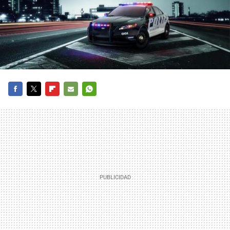
FACEBOOK
TWITTER
FLIPBOARD
E-
WHATSAPP
MAIL