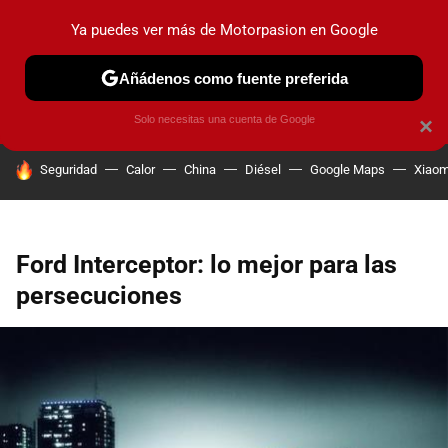
Ya puedes ver más de Motorpasion en Google
PRUEBAS
COCHES ELÉCTRICOS
OBSERVATORIO
F1
Añádenos como fuente preferida
Solo necesitas una cuenta de Google
×
HOY SE HABLA DE
Seguridad
Calor
China
Diésel
Google Maps
Xiaom
Ford Interceptor: lo mejor para las
persecuciones