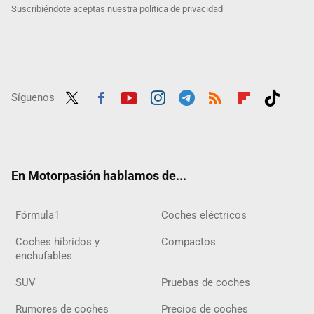
Suscribiéndote aceptas nuestra
política de privacidad
Síguenos
Twit
Fac
Yout
Inst
Tele
RSS
Flip
Tikt
ter
ebo
ube
agra
gra
boar
ok
ok
m
m
d
En Motorpasión hablamos de...
Fórmula1
Coches eléctricos
Coches híbridos y
Compactos
enchufables
SUV
Pruebas de coches
Rumores de coches
Precios de coches