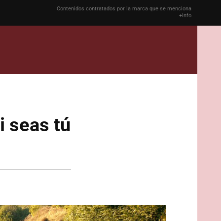
Contenidos contratados por la marca que se menciona
+info
i seas tú