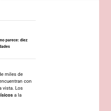
omo parece: diez
idades
de miles de
 encuentran con
 vista. Los
ísicos
a la