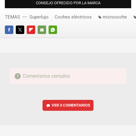
CONSEJO OFRECIDO POR LA MARCA
TEMAS
Superlujo
Coches eléctricos
microcoche
FACEBOOK
TWITTER
FLIPBOARD
E-
WHATSAPP
MAIL
Comentarios cerrados
VER
3 COMENTARIOS