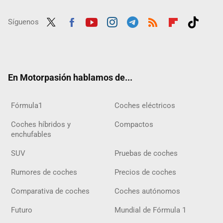
Síguenos
Twit
Fac
Yout
Inst
Tele
RSS
Flip
Tikt
ter
ebo
ube
agra
gra
boar
ok
ok
m
m
d
En Motorpasión hablamos de...
Fórmula1
Coches eléctricos
Coches híbridos y
Compactos
enchufables
SUV
Pruebas de coches
Rumores de coches
Precios de coches
Comparativa de coches
Coches autónomos
Futuro
Mundial de Fórmula 1