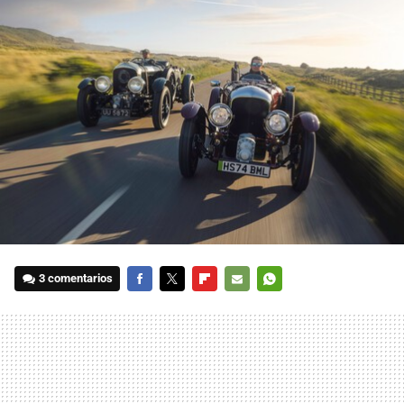
3 comentarios
FACEBOOK
TWITTER
FLIPBOARD
E-
WHATSAPP
MAIL