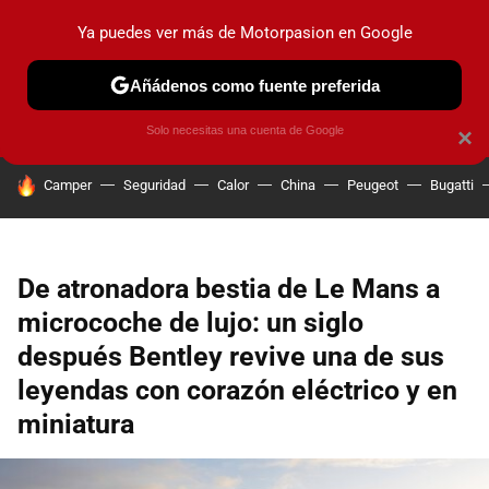
Ya puedes ver más de Motorpasion en Google
PRUEBAS
COCHES ELÉCTRICOS
OBSERVATORIO
F1
Añádenos como fuente preferida
Solo necesitas una cuenta de Google
×
HOY SE HABLA DE
Camper
Seguridad
Calor
China
Peugeot
Bugatti
De atronadora bestia de Le Mans a
microcoche de lujo: un siglo
después Bentley revive una de sus
leyendas con corazón eléctrico y en
miniatura