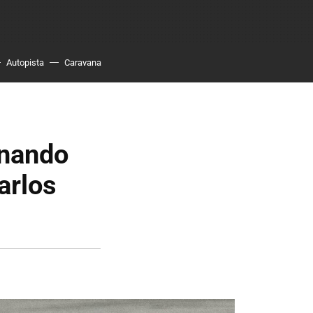
Autopista
Caravana
rnando
arlos