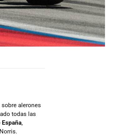
a sobre alerones
jado todas las
e España
,
Norris.