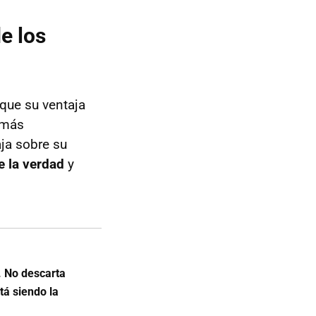
e los
 que su ventaja
a más
ja sobre su
de la verdad
y
s. No descarta
tá siendo la