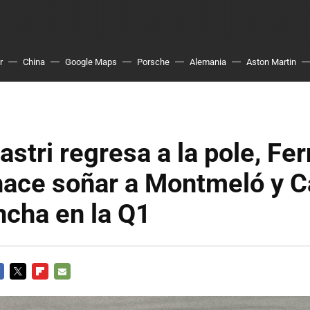
r
China
Google Maps
Porsche
Alemania
Aston Martin
astri regresa a la pole, Fe
hace soñar a Montmeló y C
ncha en la Q1
CEBOOK
TWITTER
FLIPBOARD
E-
MAIL