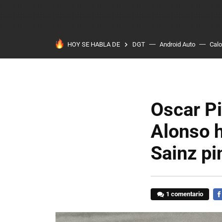
HOY SE HABLA DE
DGT
Android Auto
Calo
Oscar Pi
Alonso 
Sainz pi
1 comentario
FA