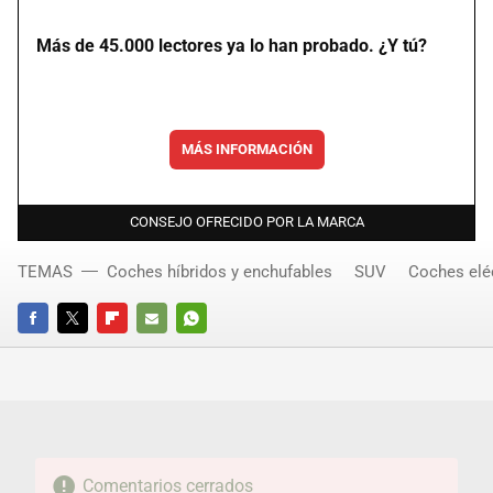
Más de 45.000 lectores ya lo han probado. ¿Y tú?
MÁS INFORMACIÓN
CONSEJO OFRECIDO POR LA MARCA
TEMAS
Coches híbridos y enchufables
SUV
Coches elé
FACEBOOK
TWITTER
FLIPBOARD
E-
WHATSAPP
MAIL
Comentarios cerrados