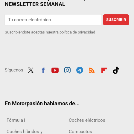
NEWSLETTER SEMANAL
SUSCRIBIR
Suscribiéndote aceptas nuestra
política de privacidad
Síguenos
Twit
Fac
Yout
Inst
Tele
RSS
Flip
Tikt
ter
ebo
ube
agra
gra
boar
ok
ok
m
m
d
En Motorpasión hablamos de...
Fórmula1
Coches eléctricos
Coches híbridos y
Compactos