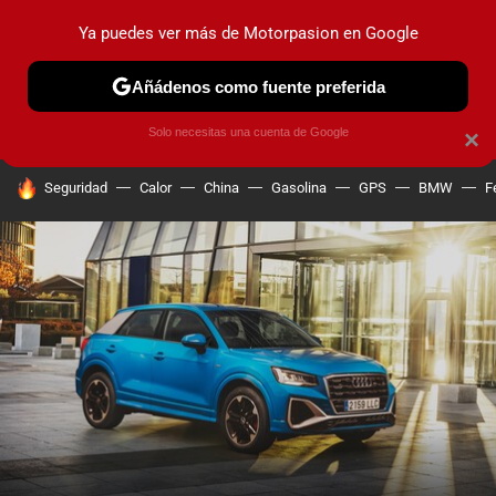
Ya puedes ver más de Motorpasion en Google
PRUEBAS
COCHES ELÉCTRICOS
OBSERVATORIO
F1
Añádenos como fuente preferida
Solo necesitas una cuenta de Google
×
HOY SE HABLA DE
Seguridad
Calor
China
Gasolina
GPS
BMW
F