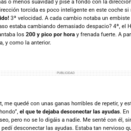
ás o menos suavidad y pisé a fondo con la direcció
irección torcida es poco inteligente en este coche si
ido!
3ª velocidad. A cada cambio notaba un embiste 
caso estaba cambiando demasiado despacio? 4ª, el H
antaba los
200 y pico por hora
y frenada fuerte. A part
a, y como la anterior.
it, me quedé con unas ganas horribles de repetir, y e
chondo”,
el que te dejaba desconectar las ayudas
. En
o, pero no se lo digáis a nadie. Me senté con él, sin
le pedí desconectar las ayudas. Estaba tan nervioso 