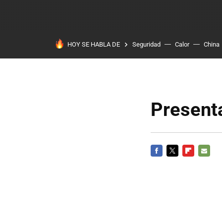
HOY SE HABLA DE
Seguridad
Calor
China
Presenta
FACEBOOK
TWITTER
FLIPBOARD
E-
MAIL