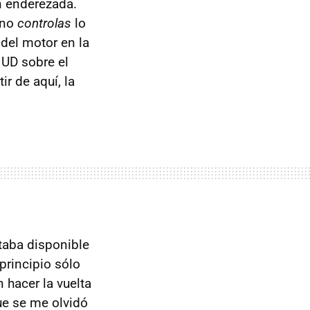
n enderezada.
 no
controlas
lo
del motor en la
UD sobre el
ir de aquí, la
staba disponible
 principio sólo
 hacer la vuelta
que se me olvidó