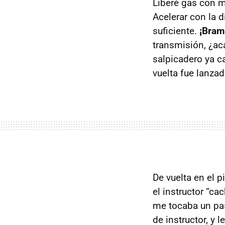
Liberé gas con m
Acelerar con la d
suficiente.
¡Bram
transmisión, ¿a
salpicadero ya c
vuelta fue lanzad
De vuelta en el p
el instructor “ca
me tocaba un pase
de instructor, y 