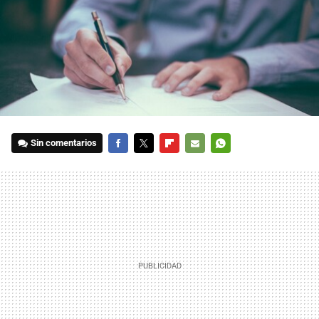
Sin comentarios
FACEBOOK
TWITTER
FLIPBOARD
E-
WHATSAPP
MAIL