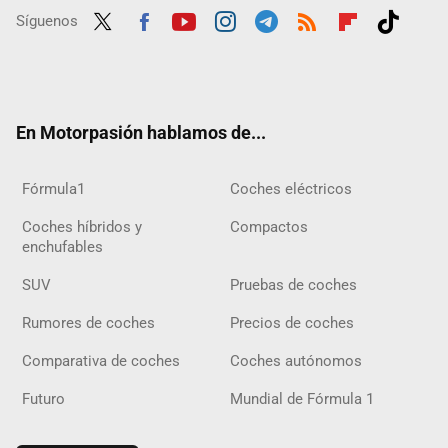
Síguenos
Twit
Fac
Yout
Inst
Tele
RSS
Flip
Tikt
ter
ebo
ube
agra
gra
boar
ok
ok
m
m
d
En Motorpasión hablamos de...
Fórmula1
Coches eléctricos
Coches híbridos y
Compactos
enchufables
SUV
Pruebas de coches
Rumores de coches
Precios de coches
Comparativa de coches
Coches autónomos
Futuro
Mundial de Fórmula 1