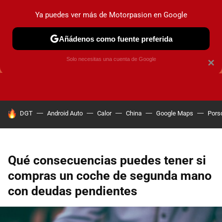
Ya puedes ver más de Motorpasion en Google
Añádenos como fuente preferida
GUÍAS DE COMPRA
OFERTAS DE COCHES
CONSEJOS
Solo necesitas una cuenta de Google
×
HOY SE HABLA DE
DGT
Android Auto
Calor
China
Google Maps
Pors
Qué consecuencias puedes tener si
compras un coche de segunda mano
con deudas pendientes