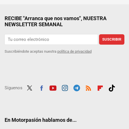
RECIBE "Arranca que nos vamos", NUESTRA
NEWSLETTER SEMANAL
SUSCRIBIR
Suscribiéndote aceptas nuestra
política de privacidad
Síguenos
Twit
Fac
Yout
Inst
Tele
RSS
Flip
Tikt
ter
ebo
ube
agra
gra
boar
ok
ok
m
m
d
En Motorpasión hablamos de...