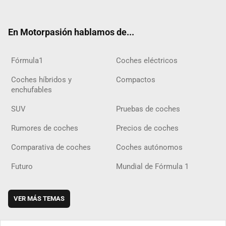
ter
ebo
ube
agra
gra
boar
ok
ok
m
m
d
En Motorpasión hablamos de...
Fórmula1
Coches eléctricos
Coches híbridos y
Compactos
enchufables
SUV
Pruebas de coches
Rumores de coches
Precios de coches
Comparativa de coches
Coches autónomos
Futuro
Mundial de Fórmula 1
VER MÁS TEMAS