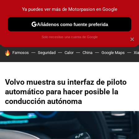
Ya puedes ver más de Motorpasion en Google
PRUEBAS
COCHES ELÉCTRICOS
OBSERVATORIO
F1
Añádenos como fuente preferida
Solo necesitas una cuenta de Google
×
HOY SE HABLA DE
Famosos
Seguridad
Calor
China
Google Maps
Xi
Volvo muestra su interfaz de piloto
automático para hacer posible la
conducción autónoma