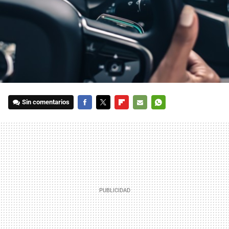
Sin comentarios
FACEBOOK
TWITTER
FLIPBOARD
E-
WHATSAPP
MAIL