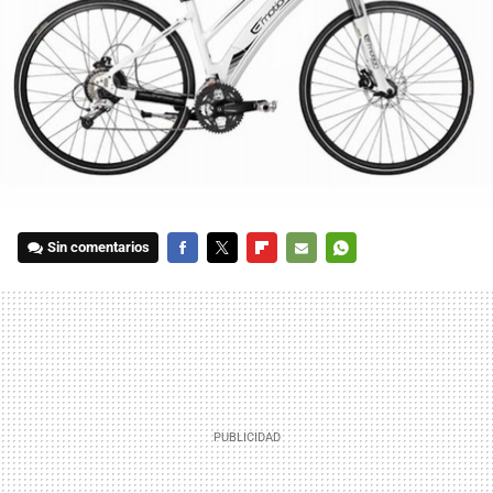
Sin comentarios
FACEBOOK
TWITTER
FLIPBOARD
E-
WHATSAPP
MAIL