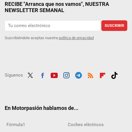
RECIBE "Arranca que nos vamos", NUESTRA
NEWSLETTER SEMANAL
SUSCRIBIR
Suscribiéndote aceptas nuestra
política de privacidad
Síguenos
Twit
Fac
Yout
Inst
Tele
RSS
Flip
Tikt
ter
ebo
ube
agra
gra
boar
ok
ok
m
m
d
En Motorpasión hablamos de...
Fórmula1
Coches eléctricos