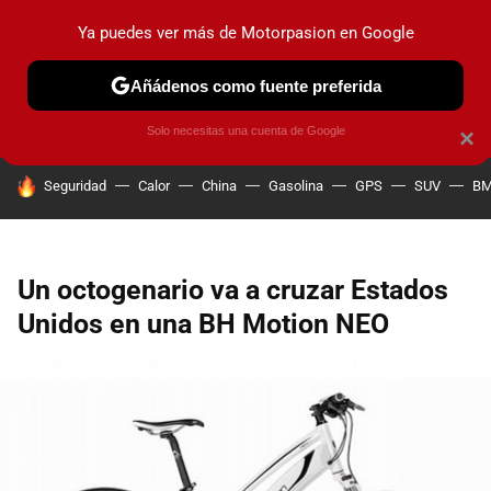
Ya puedes ver más de Motorpasion en Google
PRUEBAS
COCHES ELÉCTRICOS
OBSERVATORIO
F1
Añádenos como fuente preferida
Solo necesitas una cuenta de Google
×
HOY SE HABLA DE
Seguridad
Calor
China
Gasolina
GPS
SUV
B
Un octogenario va a cruzar Estados
Unidos en una BH Motion NEO