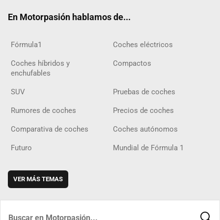
ok
m
m
d
En Motorpasión hablamos de...
Fórmula1
Coches eléctricos
Coches híbridos y
Compactos
enchufables
SUV
Pruebas de coches
Rumores de coches
Precios de coches
Comparativa de coches
Coches autónomos
Futuro
Mundial de Fórmula 1
VER MÁS TEMAS