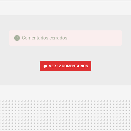
FACEBOOK
TWITTER
FLIPBOARD
E-
WHATSAPP
MAIL
Comentarios cerrados
VER
12 COMENTARIOS