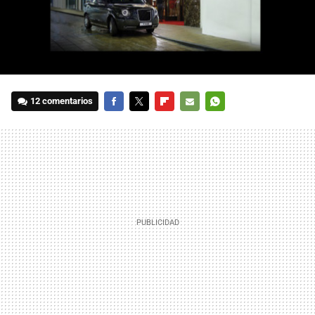
12 comentarios
FACEBOOK
TWITTER
FLIPBOARD
E-
WHATSAPP
MAIL