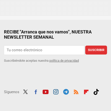
RECIBE "Arranca que nos vamos", NUESTRA
NEWSLETTER SEMANAL
SUSCRIBIR
Suscribiéndote aceptas nuestra
política de privacidad
Síguenos
Twit
Fac
Yout
Inst
Tele
RSS
Flip
Tikt
ter
ebo
ube
agra
gra
boar
ok