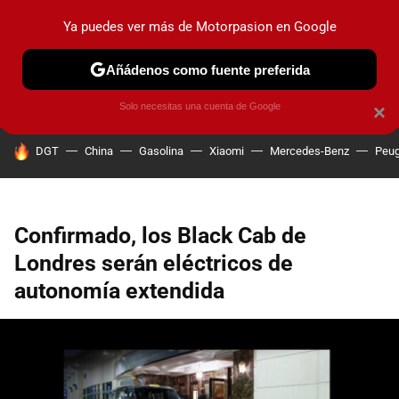
Ya puedes ver más de Motorpasion en Google
PRUEBAS
COCHES ELÉCTRICOS
OBSERVATORIO
F1
Añádenos como fuente preferida
Solo necesitas una cuenta de Google
×
HOY SE HABLA DE
DGT
China
Gasolina
Xiaomi
Mercedes-Benz
Peug
Confirmado, los Black Cab de
Londres serán eléctricos de
autonomía extendida