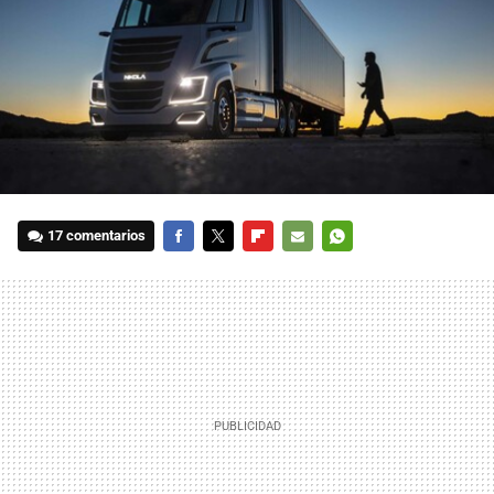
17 comentarios
FACEBOOK
TWITTER
FLIPBOARD
E-
WHATSAPP
MAIL