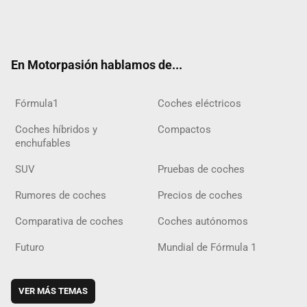
Twit
Fac
Yout
Inst
Tele
RSS
Flip
Tikt
ter
ebo
ube
agra
gra
boar
ok
ok
m
m
d
En Motorpasión hablamos de...
Fórmula1
Coches eléctricos
Coches híbridos y
Compactos
enchufables
SUV
Pruebas de coches
Rumores de coches
Precios de coches
Comparativa de coches
Coches autónomos
Futuro
Mundial de Fórmula 1
VER MÁS TEMAS