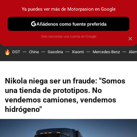
Ya puedes ver más de Motorpasion en Google
PRUEBAS
COCHES ELÉCTRICOS
OBSERVATORIO
F1
Añádenos como fuente preferida
Solo necesitas una cuenta de Google
×
HOY SE HABLA DE
DGT
China
Gasolina
Xiaomi
Mercedes-Benz
Alem
Nikola niega ser un fraude: "Somos
una tienda de prototipos. No
vendemos camiones, vendemos
hidrógeno"