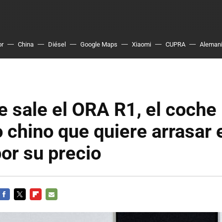
or
China
Diésel
Google Maps
Xiaomi
CUPRA
Aleman
 sale el ORA R1, el coche
o chino que quiere arrasar 
or su precio
FACEBOOK
TWITTER
FLIPBOARD
E-
MAIL