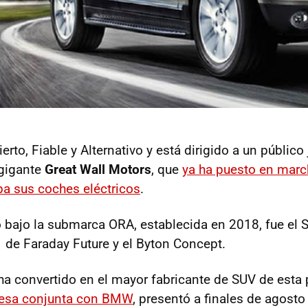
erto, Fiable y Alternativo y está dirigido a un público
 gigante
Great Wall Motors
, que
ya ha puesto en marc
opa sus coches eléctricos
.
 bajo la submarca ORA, establecida en 2018, fue el S
1 de Faraday Future y el Byton Concept.
 ha convertido en el mayor fabricante de SUV de esta 
resa conjunta con BMW
, presentó a finales de agost