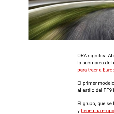
ORA significa Abi
la submarca del
para traer a Eur
El primer modelo
al estilo del FF9
El grupo, que se
y
tiene una emp