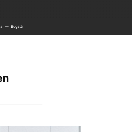
ia
Bugatti
en