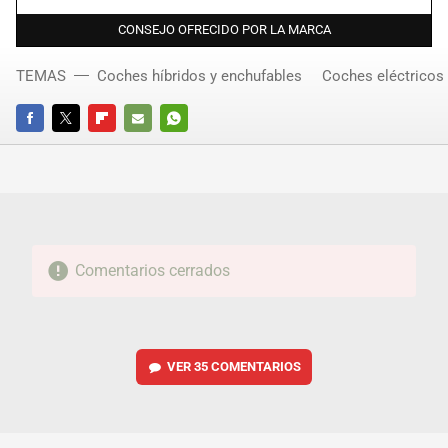
CONSEJO OFRECIDO POR LA MARCA
TEMAS
Coches híbridos y enchufables
Coches eléctricos
FACEBOOK
TWITTER
FLIPBOARD
E-
WHATSAPP
MAIL
Comentarios cerrados
VER
35 COMENTARIOS