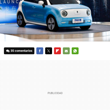
35 comentarios
FACEBOOK
TWITTER
FLIPBOARD
E-
WHATSAPP
MAIL