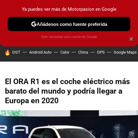
Ya puedes ver más de Motorpasion en Google
PRUEBAS
COCHES ELÉCTRICOS
OBSERVATORIO
F1
Añádenos como fuente preferida
Solo necesitas una cuenta de Google
×
HOY SE HABLA DE
DGT
Android Auto
Calor
China
GPS
Google Maps
El ORA R1 es el coche eléctrico más
barato del mundo y podría llegar a
Europa en 2020