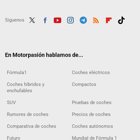
Síguenos
Twit
Fac
Yout
Inst
Tele
RSS
Flip
Tikt
ter
ebo
ube
agra
gra
boar
ok
ok
m
m
d
En Motorpasión hablamos de...
Fórmula1
Coches eléctricos
Coches híbridos y
Compactos
enchufables
SUV
Pruebas de coches
Rumores de coches
Precios de coches
Comparativa de coches
Coches autónomos
Futuro
Mundial de Fórmula 1