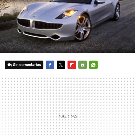
Sin comentarios
FACEBOOK
TWITTER
FLIPBOARD
E-
WHATSAPP
MAIL