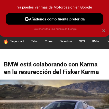
Ya puedes ver más de Motorpasion en Google
PRUEBAS
COCHES ELÉCTRICOS
OBSERVATORIO
F1
Añádenos como fuente preferida
Solo necesitas una cuenta de Google
×
HOY SE HABLA DE
Seguridad
Calor
China
Gasolina
GPS
BMW
F
BMW está colaborando con Karma
en la resurección del Fisker Karma