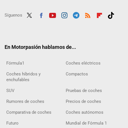
Síguenos
Twit
Fac
Yout
Inst
Tele
RSS
Flip
Tikt
ter
ebo
ube
agra
gra
boar
ok
ok
m
m
d
En Motorpasión hablamos de...
Fórmula1
Coches eléctricos
Coches híbridos y
Compactos
enchufables
SUV
Pruebas de coches
Rumores de coches
Precios de coches
Comparativa de coches
Coches autónomos
Futuro
Mundial de Fórmula 1