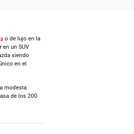
os
o de lujo en la
r en un SUV
azda siendo
único en el
na modesta
pasa de los 200