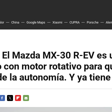
lor
China
Google Maps
Xiaomi
CUPRA
Porsche
Ale
o El Mazda MX-30 R-EV es 
o con motor rotativo para q
de la autonomía. Y ya tiene
FACEBOOK
TWITTER
FLIPBOARD
E-
MAIL