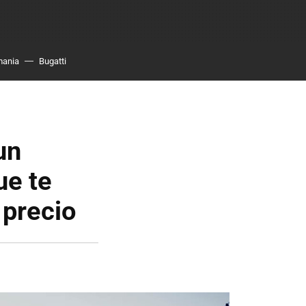
mania
Bugatti
un
ue te
 precio