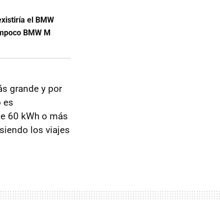
existiría el BMW
 tampoco BMW M
ás grande y por
 es
 de 60 kWh o más
siendo los viajes