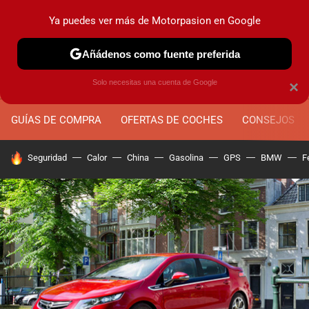
Ya puedes ver más de Motorpasion en Google
MENÚ
NUEVO
Añádenos como fuente preferida
Solo necesitas una cuenta de Google
×
GUÍAS DE COMPRA
OFERTAS DE COCHES
CONSEJOS
HOY SE HABLA DE
Seguridad
Calor
China
Gasolina
GPS
BMW
F