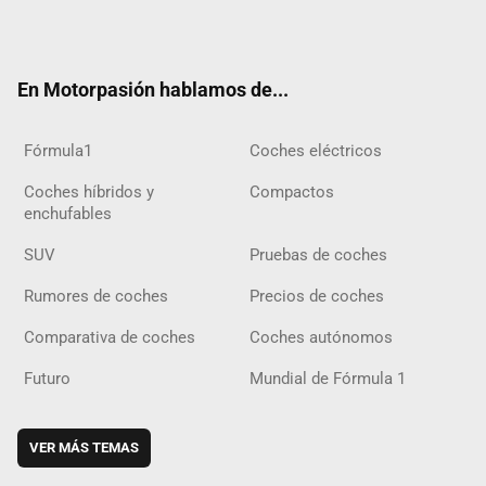
Twit
Fac
Yout
Inst
Tele
RSS
Flip
Tikt
ter
ebo
ube
agra
gra
boar
ok
ok
m
m
d
En Motorpasión hablamos de...
Fórmula1
Coches eléctricos
Coches híbridos y
Compactos
enchufables
SUV
Pruebas de coches
Rumores de coches
Precios de coches
Comparativa de coches
Coches autónomos
Futuro
Mundial de Fórmula 1
VER MÁS TEMAS