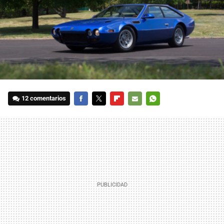
12 comentarios
FACEBOOK
TWITTER
FLIPBOARD
E-
WHATSAPP
MAIL