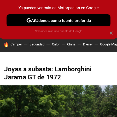
Ya puedes ver más de Motorpasion en Google
PRUEBAS
COCHES ELÉCTRICOS
OBSERVATORIO
F1
Añádenos como fuente preferida
Solo necesitas una cuenta de Google
×
HOY SE HABLA DE
Camper
Seguridad
Calor
China
Diésel
Google Ma
Joyas a subasta: Lamborghini
Jarama GT de 1972