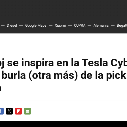
Diésel
Google Maps
Xiaomi
CUPRA
Alemania
Bugatt
oj se inspira en la Tesla Cy
 burla (otra más) de la pic
a
ACEBOOK
TWITTER
FLIPBOARD
E-
MAIL