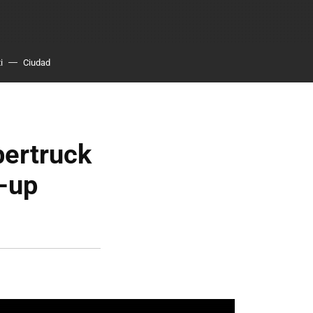
i
Ciudad
bertruck
k-up