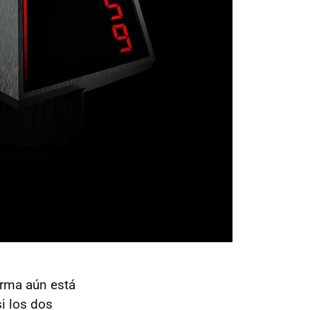
irma aún está
i los dos