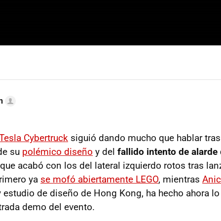
n
Tesla Cybertruck
siguió dando mucho que hablar tras
de su
polémico diseño
y del
fallido intento de alarde
 que acabó con los del lateral izquierdo rotos tras la
primero ya
se mofó abiertamente LEGO
, mientras
Ani
 y estudio de diseño de Hong Kong, ha hecho ahora lo
strada demo del evento.