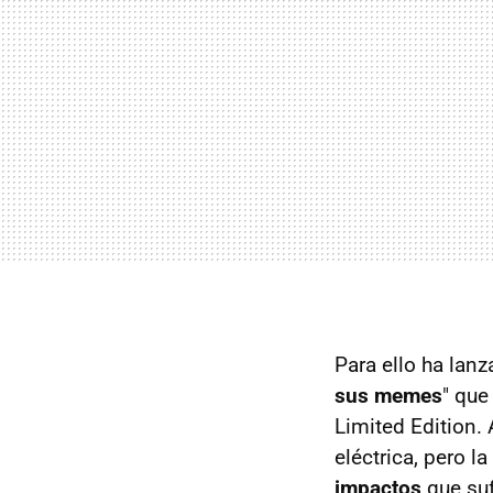
Para ello ha lan
sus memes
" que
Limited Edition.
eléctrica, pero l
impactos
que suf