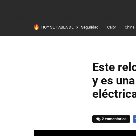
HOY SE HABLA DE
Seguridad
Calor
China
Este rel
y es una
eléctric
2 comentarios
F