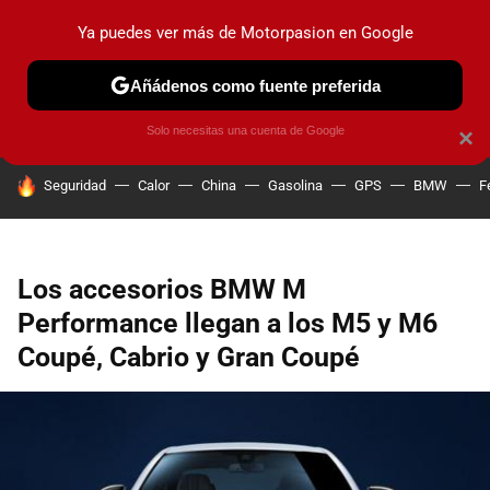
Ya puedes ver más de Motorpasion en Google
PRUEBAS
COCHES ELÉCTRICOS
OBSERVATORIO
F1
Añádenos como fuente preferida
Solo necesitas una cuenta de Google
×
HOY SE HABLA DE
Seguridad
Calor
China
Gasolina
GPS
BMW
F
Los accesorios BMW M
Performance llegan a los M5 y M6
Coupé, Cabrio y Gran Coupé