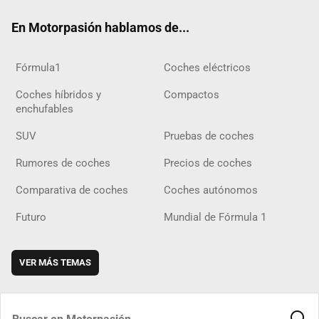
ok
m
m
d
En Motorpasión hablamos de...
Fórmula1
Coches eléctricos
Coches híbridos y
Compactos
enchufables
SUV
Pruebas de coches
Rumores de coches
Precios de coches
Comparativa de coches
Coches autónomos
Futuro
Mundial de Fórmula 1
VER MÁS TEMAS