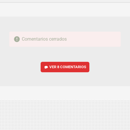
FACEBOOK
TWITTER
FLIPBOARD
E-
WHATSAPP
MAIL
Comentarios cerrados
VER
8 COMENTARIOS