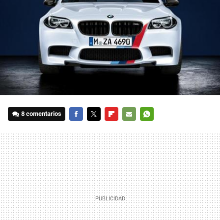
8 comentarios
FACEBOOK
TWITTER
FLIPBOARD
E-
WHATSAPP
MAIL