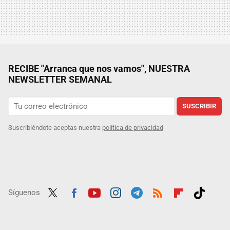
RECIBE "Arranca que nos vamos", NUESTRA
NEWSLETTER SEMANAL
SUSCRIBIR
Suscribiéndote aceptas nuestra
política de privacidad
Síguenos
Twit
Fac
Yout
Inst
Tele
RSS
Flip
Tikt
ter
ebo
ube
agra
gra
boar
ok