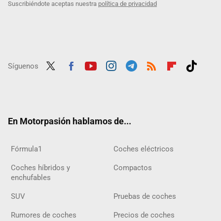
Suscribiéndote aceptas nuestra
política de privacidad
Síguenos
Twit
Fac
Yout
Inst
Tele
RSS
Flip
Tikt
ter
ebo
ube
agra
gra
boar
ok
ok
m
m
d
En Motorpasión hablamos de...
Fórmula1
Coches eléctricos
Coches híbridos y
Compactos
enchufables
SUV
Pruebas de coches
Rumores de coches
Precios de coches