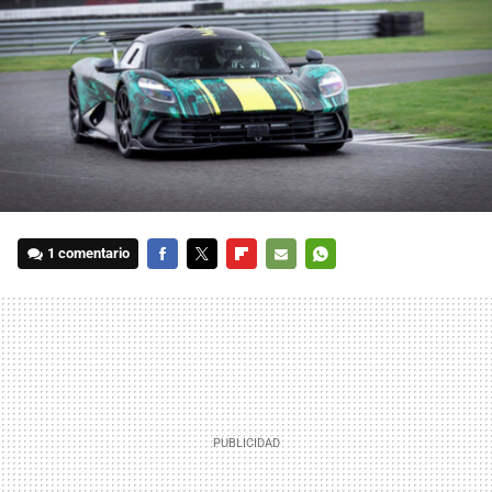
1 comentario
FACEBOOK
TWITTER
FLIPBOARD
E-
WHATSAPP
MAIL