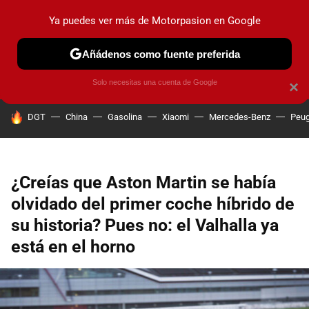
Ya puedes ver más de Motorpasion en Google
PRUEBAS
COCHES ELÉCTRICOS
OBSERVATORIO
F1
Añádenos como fuente preferida
Solo necesitas una cuenta de Google
×
HOY SE HABLA DE
DGT
China
Gasolina
Xiaomi
Mercedes-Benz
Peug
¿Creías que Aston Martin se había
olvidado del primer coche híbrido de
su historia? Pues no: el Valhalla ya
está en el horno