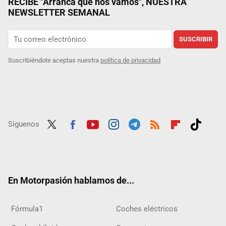
RECIBE "Arranca que nos vamos", NUESTRA
NEWSLETTER SEMANAL
SUSCRIBIR
Suscribiéndote aceptas nuestra
política de privacidad
Síguenos
Twit
Fac
Yout
Inst
Tele
RSS
Flip
Tikt
ter
ebo
ube
agra
gra
boar
ok
ok
m
m
d
En Motorpasión hablamos de...
Fórmula1
Coches eléctricos