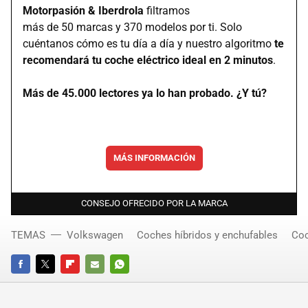
Motorpasión & Iberdrola
filtramos
más de 50 marcas y 370 modelos por ti. Solo
cuéntanos cómo es tu día a día y nuestro algoritmo
te
recomendará tu coche eléctrico ideal en 2 minutos
.
Más de 45.000 lectores ya lo han probado. ¿Y tú?
MÁS INFORMACIÓN
CONSEJO OFRECIDO POR LA MARCA
TEMAS
Volkswagen
Coches híbridos y enchufables
Coc
FACEBOOK
TWITTER
FLIPBOARD
E-
WHATSAPP
MAIL