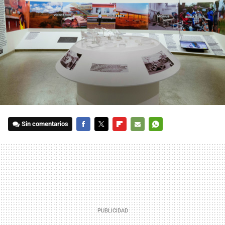
Sin comentarios
FACEBOOK
TWITTER
FLIPBOARD
E-
WHATSAPP
MAIL