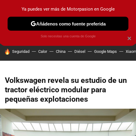
Ya puedes ver más de Motorpasion en Google
PRUEBAS
COCHES ELÉCTRICOS
OBSERVATORIO
F1
Añádenos como fuente preferida
Solo necesitas una cuenta de Google
×
HOY SE HABLA DE
Seguridad
Calor
China
Diésel
Google Maps
Xiaom
Volkswagen revela su estudio de un
tractor eléctrico modular para
pequeñas explotaciones