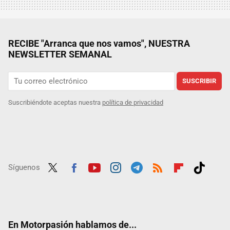
RECIBE "Arranca que nos vamos", NUESTRA
NEWSLETTER SEMANAL
SUSCRIBIR
Suscribiéndote aceptas nuestra
política de privacidad
Síguenos
Twit
Fac
Yout
Inst
Tele
RSS
Flip
Tikt
ter
ebo
ube
agra
gra
boar
ok
ok
m
m
d
En Motorpasión hablamos de...