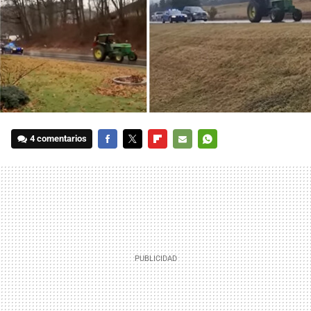
4 comentarios
FACEBOOK
TWITTER
FLIPBOARD
E-
WHATSAPP
MAIL