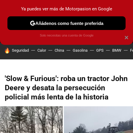
Ya puedes ver más de Motorpasion en Google
MENÚ
NUEVO
Añádenos como fuente preferida
PRUEBAS
COCHES ELÉCTRICOS
OBSERVATORIO
F1
Solo necesitas una cuenta de Google
×
HOY SE HABLA DE
Seguridad
Calor
China
Gasolina
GPS
BMW
F
'Slow & Furious': roba un tractor John
Deere y desata la persecución
policial más lenta de la historia