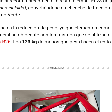
a al record marcado en el circuito alemán. El 23 de j
ídeo incluido)
, convirtiéndose en el coche de tracción
erno Verde.
a es la reducción de peso, ya que elementos como e
ncial autoblocante son los mismos que se utilizan e
m R26
. Los
123 kg
de menos que pesa hacen el resto