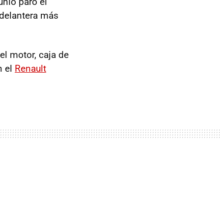
unio paró el
 delantera más
l motor, caja de
n el
Renault
.