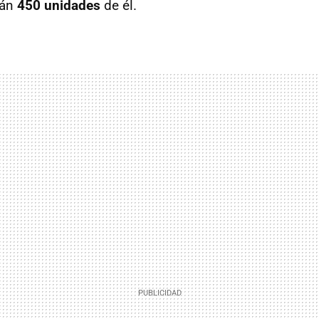
rán
450 unidades
de él.