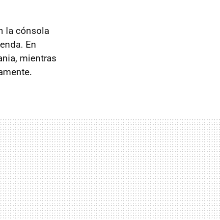
n la cónsola
venda. En
ania, mientras
vamente.