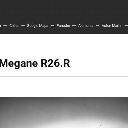
r
China
Google Maps
Porsche
Alemania
Aston Martin
 Megane R26.R