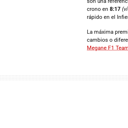
son una referenci
crono en
8:17
(v
rápido en el Infi
La máxima premis
cambios o difere
Megane F1 Tea