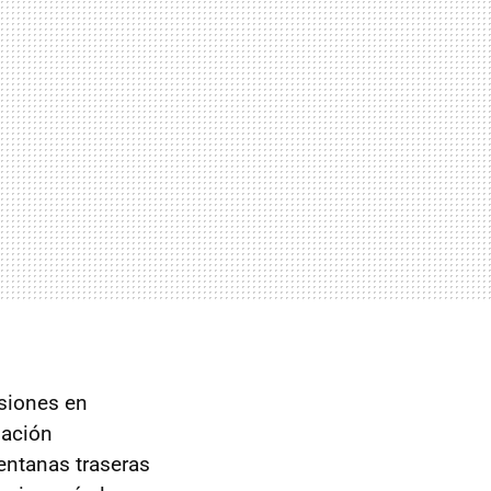
esiones en
lación
entanas traseras