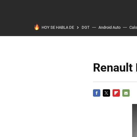
HOY SE HABLA DE
DGT
Android Auto
Calo
Renault
FACEBOOK
TWITTER
FLIPBOARD
E-
MAIL