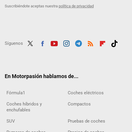
Suscribiéndote aceptas nuestra
política de privacidad
Síguenos
Twit
Fac
Yout
Inst
Tele
RSS
Flip
Tikt
ter
ebo
ube
agra
gra
boar
ok
ok
m
m
d
En Motorpasión hablamos de...
Fórmula1
Coches eléctricos
Coches híbridos y
Compactos
enchufables
SUV
Pruebas de coches