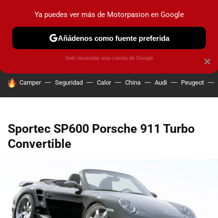
Ya puedes ver más de Motorpasion en Google
PRUEBAS
COCHES ELÉCTRICOS
OBSERVATORIO
F1
Añádenos como fuente preferida
Solo necesitas una cuenta de Google
×
HOY SE HABLA DE
Camper
Seguridad
Calor
China
Audi
Peugeot
Sportec SP600 Porsche 911 Turbo
Convertible