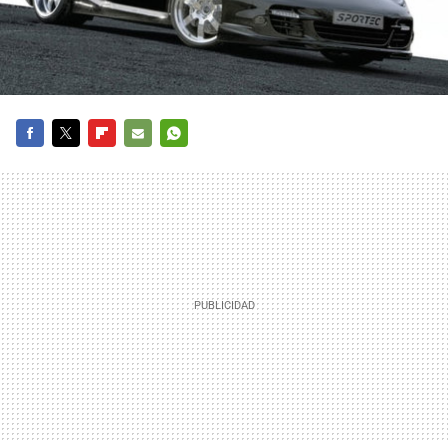
FACEBOOK
TWITTER
FLIPBOARD
E-
WHATSAPP
MAIL