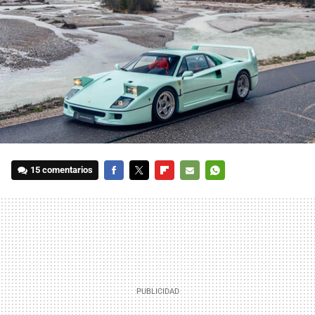
15 comentarios
FACEBOOK
TWITTER
FLIPBOARD
E-
WHATSAPP
MAIL