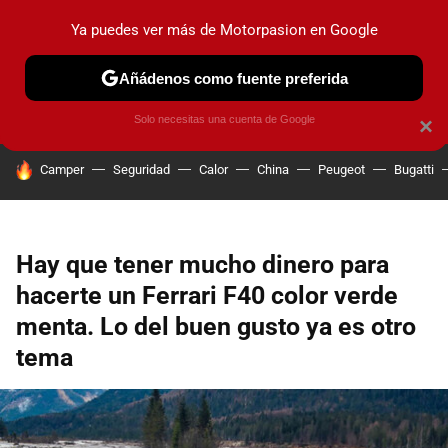
Ya puedes ver más de Motorpasion en Google
PRUEBAS
COCHES ELÉCTRICOS
OBSERVATORIO
F1
Añádenos como fuente preferida
Solo necesitas una cuenta de Google
×
HOY SE HABLA DE
Camper
Seguridad
Calor
China
Peugeot
Bugatti
Hay que tener mucho dinero para
hacerte un Ferrari F40 color verde
menta. Lo del buen gusto ya es otro
tema