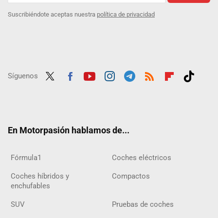
Suscribiéndote aceptas nuestra
política de privacidad
Síguenos
Twit
Fac
Yout
Inst
Tele
RSS
Flip
Tikt
ter
ebo
ube
agra
gra
boar
ok
ok
m
m
d
En Motorpasión hablamos de...
Fórmula1
Coches eléctricos
Coches híbridos y
Compactos
enchufables
SUV
Pruebas de coches