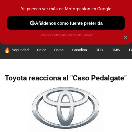
Ya puedes ver más de Motorpasion en Google
PRUEBAS
COCHES ELÉCTRICOS
OBSERVATORIO
F1
Añádenos como fuente preferida
Solo necesitas una cuenta de Google
×
HOY SE HABLA DE
Seguridad
Calor
China
Gasolina
GPS
BMW
F
Toyota reacciona al "Caso Pedalgate"