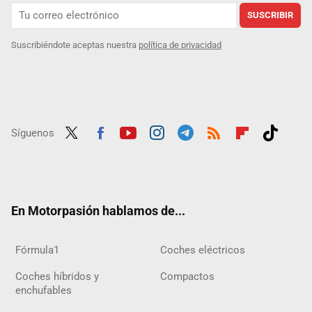
SUSCRIBIR
Suscribiéndote aceptas nuestra
política de privacidad
Síguenos
Twit
Fac
Yout
Inst
Tele
RSS
Flip
Tikt
ter
ebo
ube
agra
gra
boar
ok
ok
m
m
d
En Motorpasión hablamos de...
Fórmula1
Coches eléctricos
Coches híbridos y
Compactos
enchufables