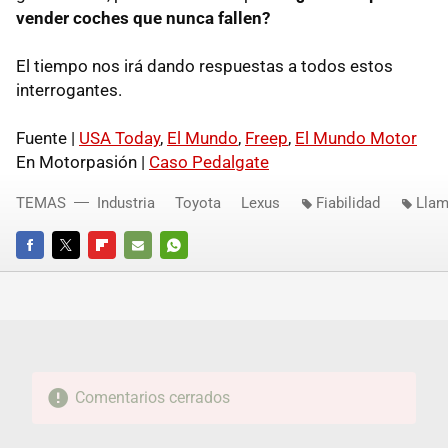
vender coches que nunca fallen?
El tiempo nos irá dando respuestas a todos estos
interrogantes.
Fuente |
USA
Today
,
El Mundo
,
Freep
,
El Mundo Motor
En Motorpasión |
Caso Pedalgate
TEMAS
Industria
Toyota
Lexus
Fiabilidad
Llam
FACEBOOK
TWITTER
FLIPBOARD
E-
WHATSAPP
MAIL
Comentarios cerrados