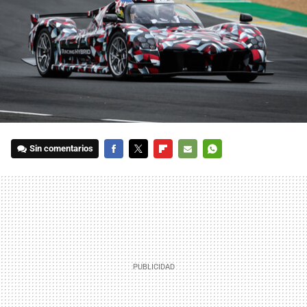
Sin comentarios
FACEBOOK
TWITTER
FLIPBOARD
E-
WHATSAPP
MAIL