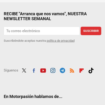
RECIBE "Arranca que nos vamos", NUESTRA
NEWSLETTER SEMANAL
SUSCRIBIR
Suscribiéndote aceptas nuestra
política de privacidad
Síguenos
Twit
Fac
Yout
Inst
Tele
RSS
Flip
Tikt
ter
ebo
ube
agra
gra
boar
ok
ok
m
m
d
En Motorpasión hablamos de...