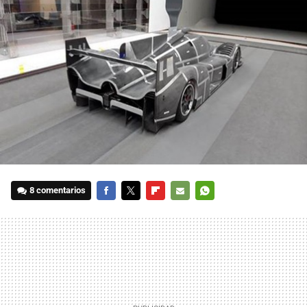
8 comentarios
FACEBOOK
TWITTER
FLIPBOARD
E-
WHATSAPP
MAIL