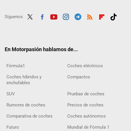
Síguenos
Twit
Fac
Yout
Inst
Tele
RSS
Flip
Tikt
ter
ebo
ube
agra
gra
boar
ok
ok
m
m
d
En Motorpasión hablamos de...
Fórmula1
Coches eléctricos
Coches híbridos y
Compactos
enchufables
SUV
Pruebas de coches
Rumores de coches
Precios de coches
Comparativa de coches
Coches autónomos
Futuro
Mundial de Fórmula 1