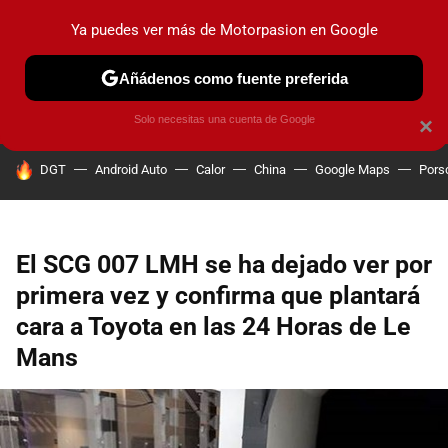
Ya puedes ver más de Motorpasion en Google
PRUEBAS
COCHES ELÉCTRICOS
OBSERVATORIO
F1
Añádenos como fuente preferida
Solo necesitas una cuenta de Google
×
HOY SE HABLA DE
DGT
Android Auto
Calor
China
Google Maps
Pors
El SCG 007 LMH se ha dejado ver por
primera vez y confirma que plantará
cara a Toyota en las 24 Horas de Le
Mans